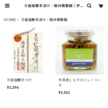
万能塩鰹茶漬け・駿河燻製鯖 | 伊豆
高原ローズテラス
HOME
万能塩鰹茶漬け・駿河燻製鯖
万能塩鰹茶づけ
多具里しらすのジェノベー
ゼ
¥1,296
¥1,512