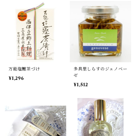
万能塩鰹茶づけ
多具里しらすのジェノベー
ゼ
¥1,296
¥1,512