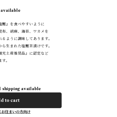
 available
塩鰹』を食べやすいように
昆布、胡麻、海苔、ワカメを
れるように調味してあります。
から生まれた塩鰹茶漬けです。
観光土産推奨品』に認定など
ます。
l shipping available
d to cart
にお住まいの方向け