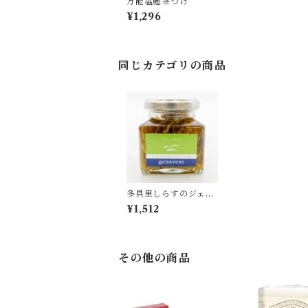
万能塩鰹茶づけ
¥1,296
同じカテゴリの商品
多具里しらすのジェノ
ベーゼ
¥1,512
その他の商品