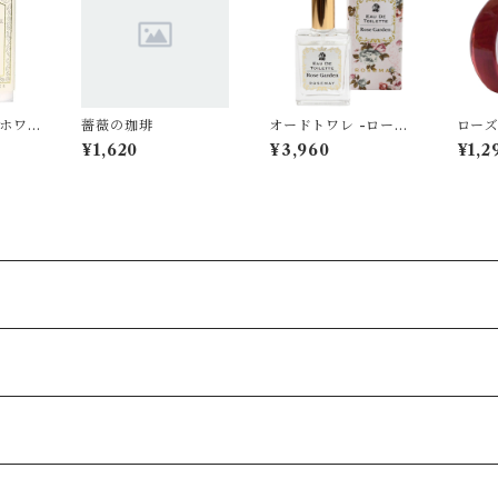
(ホワ
薔薇の珈琲
オードトワレ -ローズ
ロー
)
ガーデンの香り-
ニー
¥1,620
¥3,960
¥1,2