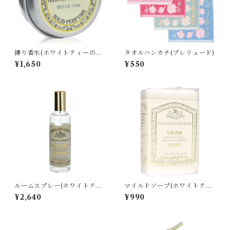
練り香水(ホワイトティーの香
タオルハンカチ(プレリュード)
り)
¥1,650
¥550
ルームスプレー(ホワイトティ
マイルドソープ(ホワイトティ
ーの香り)
ーの香り)
¥2,640
¥990