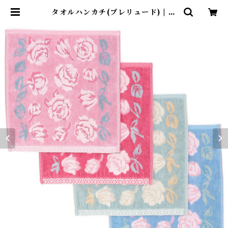
タオルハンカチ(プレリュード) | 伊
豆高原ローズテラス