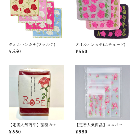
タオルハンカチ(フォルテ)
タオルハンカチ(エチュード)
¥550
¥550
【定番人気商品】薔薇のせっ
【定番人気商品】ユニパック
けん
セット(薔薇柄）
¥550
¥550