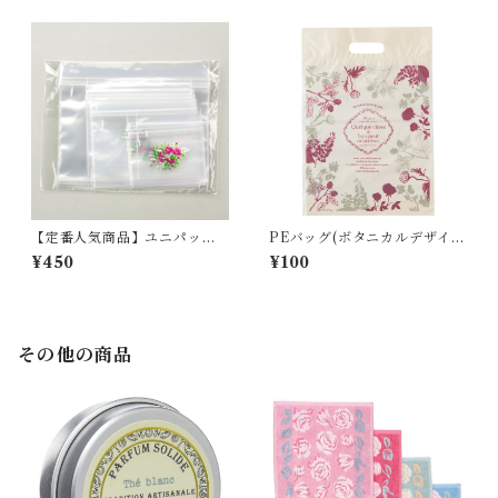
【定番人気商品】ユニパック
PEバッグ(ボタニカルデザイ
セット(薔薇柄）
ン)
¥450
¥100
その他の商品